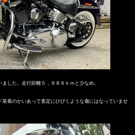
いました。走行距離５，９８６ｋｍと少なめ。
ド装着のかいあって査定にひびくような傷にはなっていませ