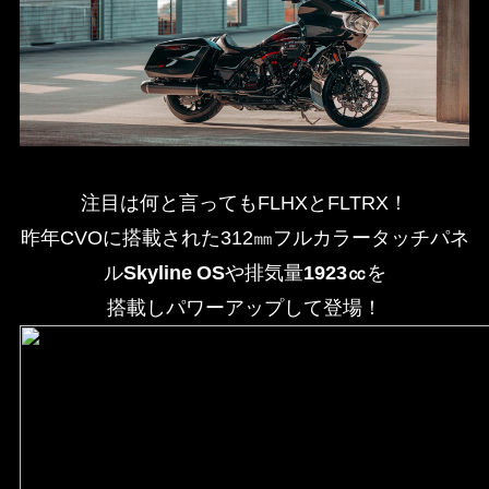
注目は何と言ってもFLHXとFLTRX！
昨年CVOに搭載された312㎜フルカラータッチパネ
ル
Skyline OS
や排気量
1923㏄
を
搭載しパワーアップして登場！