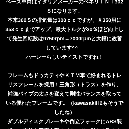
ベース車両はイタリアメーカーのベネリＴＮＴ302
Ｓになります。
本来302Ｓの排気量は300ｃｃですが、Ｘ350用に
353ｃｃまでアップ、最大トルクが20％ほど向上し
て発生回転数は9750rpm→7000rpmと大幅に改善
しています^^
ハーレーらしいテイストですね！
フレームもドゥカティやＫＴＭ車で好まれるトレ
リスフレームを採用！三角形（トラス）を作り、
補強パイプの太さを変えて剛性バランスを取って
いる優れたフレームです。（kawasakiH2もそうで
したね）
ダブルディスクブレーキや倒立フォークにABS装