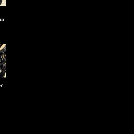
選中
ティ