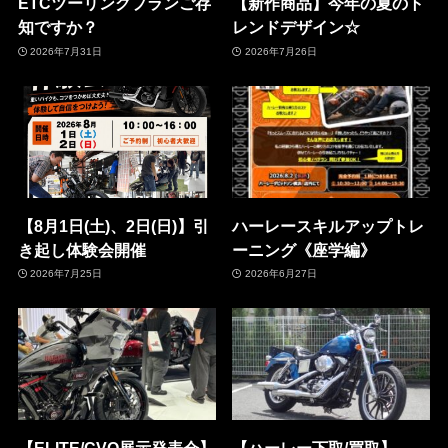
ETCツーリングプランご存
【新作商品】今年の夏のト
知ですか？
レンドデザイン☆
2026年7月31日
2026年7月26日
【8月1日(土)、2日(日)】引
ハーレースキルアップトレ
き起し体験会開催
ーニング《座学編》
2026年7月25日
2026年6月27日
【ELITE/CVO展示発表会】
【ハーレー下取/買取】