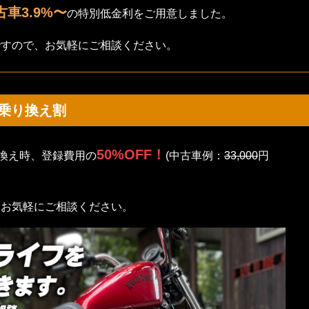
古車3.9%〜
の特別低金利をご用意しました。
ですので、お気軽にご相談ください。
乗り換え割
50%OFF！
り換え時、登録費用の
(中古車例：
33,000
円
、お気軽にご相談ください。