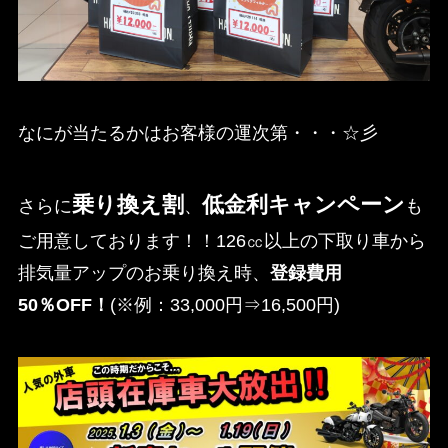
なにが当たるかはお客様の運次第・・・☆彡
乗り換え割
低金利キャンペーン
さらに
、
も
ご用意しております！！126㏄以上の下取り車から
排気量アップのお乗り換え時、
登録費用
50％OFF！
(※例：33,000円⇒16,500円)