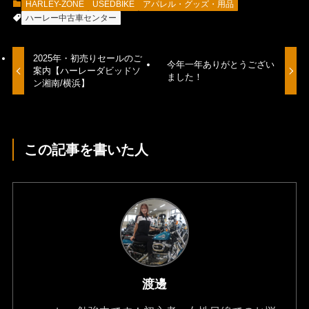
HARLEY-ZONE
USEDBIKE
アパレル・グッズ・用品
ハーレー中古車センター
2025年・初売りセールのご
今年一年ありがとうござい
案内【ハーレーダビッドソ
ました！
ン湘南/横浜】
この記事を書いた人
渡邊