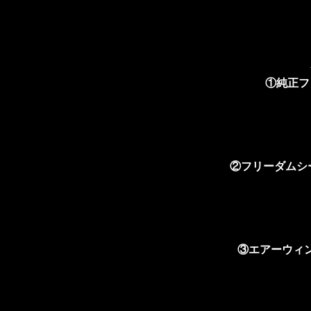
①純正フ
②フリーダムシ
③エアーウィ