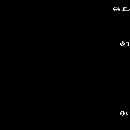
④純正
⑤ロ
⑥サ