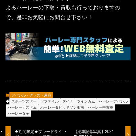
よるハーレーの下取・買取も行っておりますの
で、是非お気軽にお問合せ下さい！
アパレル・グッズ・用品
スポーツスター
ソフテイル
ダイナ
ツインカム
ハーレーアパレル
ハーレーカスタム
ハーレーダビッドソン湘南
ハーレー中古車
ハーレー女子
★期間限定★ブレードライ
【納車記念写真】2024