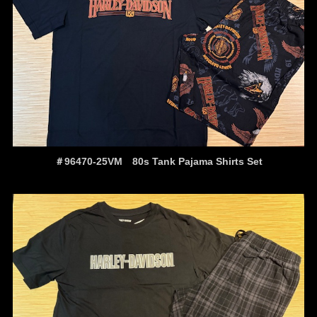
＃96470-25VM 80s Tank Pajama Shirts Set