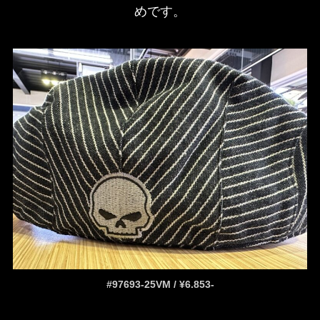
めです。
#97693-25VM / ¥6.853-