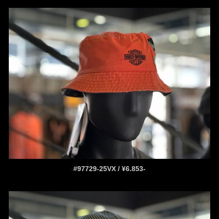
#97729-25VX / ¥6.853-