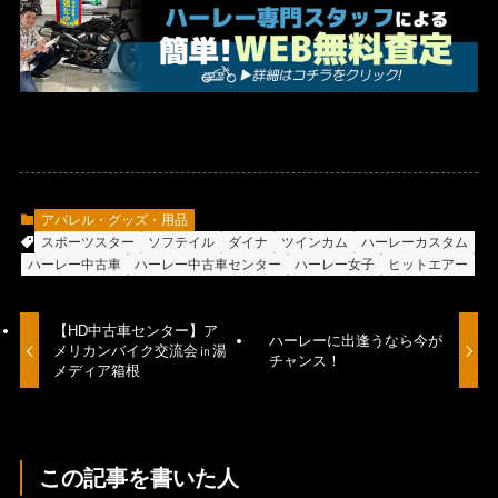
アパレル・グッズ・用品
スポーツスター
ソフテイル
ダイナ
ツインカム
ハーレーカスタム
ハーレー中古車
ハーレー中古車センター
ハーレー女子
ヒットエアー
【HD中古車センター】ア
ハーレーに出逢うなら今が
メリカンバイク交流会㏌湯
チャンス！
メディア箱根
この記事を書いた人