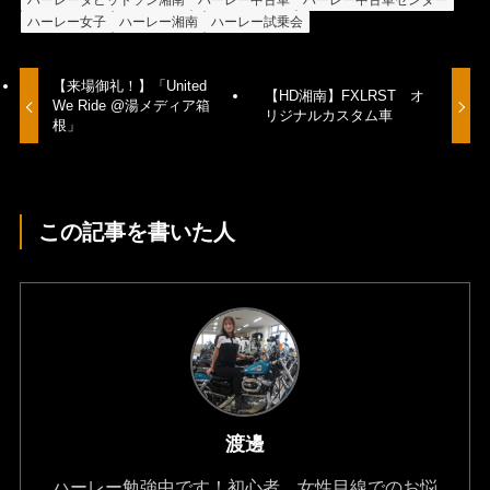
ハーレーダビッドソン湘南
ハーレー中古車
ハーレー中古車センター
ハーレー女子
ハーレー湘南
ハーレー試乗会
【来場御礼！】「United
【HD湘南】FXLRST オ
We Ride @湯メディア箱
リジナルカスタム車
根」
この記事を書いた人
渡邊
ハーレー勉強中です！初心者、女性目線でのお悩