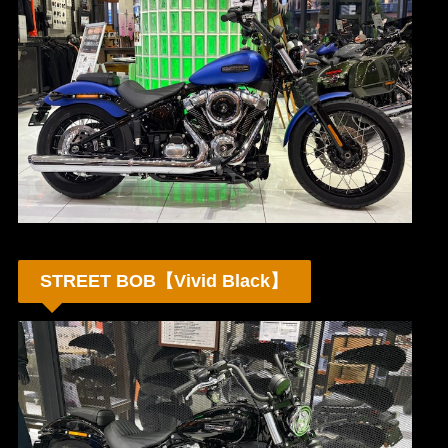
STREET BOB【Vivid Black】