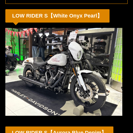
LOW RIDER S【White Onyx Pearl】
LOW RIDER S【Aurora Blue Denim】