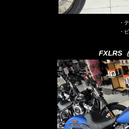
・
・
FXLR