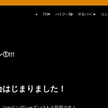
TOP
バイク一覧
中古パーツ
コン
!!!
会はじまりました！
、ツーリングシーズンはもう目前です！