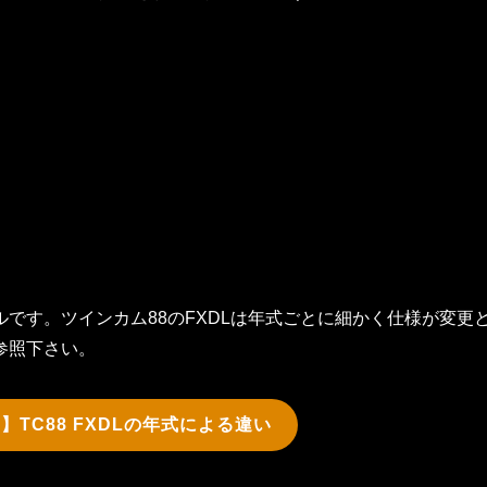
です。ツインカム88のFXDLは年式ごとに細かく仕様が変更
参照下さい。
】TC88 FXDLの年式による違い