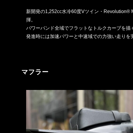
新開発の1,252cc水冷60度Vツイン・Revoluti
揮。
パワーバンド全域でフラットなトルクカーブを描
発進時には加速パワーと中速域での力強い走りを
マフラー