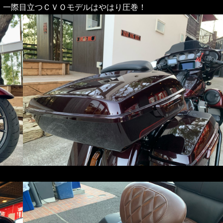
。一際目立つＣＶＯモデルはやはり圧巻！