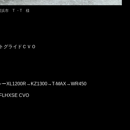
横浜市 T ・T 様
トグライドＣＶＯ
ーXL1200R→KZ1300→T-MAX→WR450
LHXSE CVO