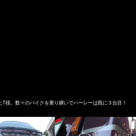
いたT様。数々のバイクを乗り継いでハーレーは既に３台目！