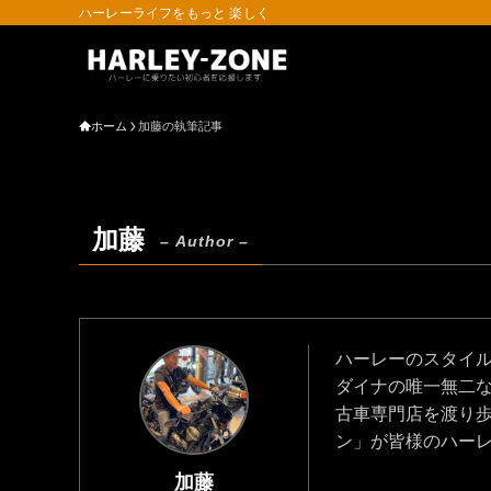
ハーレーライフをもっと 楽しく
ホーム
加藤の執筆記事
加藤
– Author –
ハーレーのスタイ
ダイナの唯一無二
古車専門店を渡り
ン」が皆様のハー
加藤