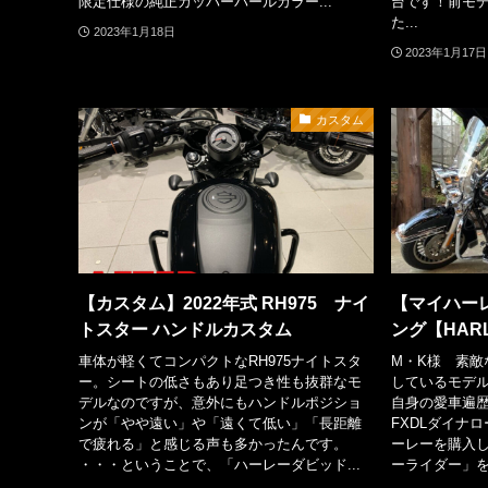
限定仕様の純正カッパーパールカラー...
台です！前モデル
た...
2023年1月18日
2023年1月17日
カスタム
【カスタム】2022年式 RH975 ナイ
【マイハーレ
トスター ハンドルカスタム
ング【HARL
車体が軽くてコンパクトなRH975ナイトスタ
M・K様 素敵
ー。シートの低さもあり足つき性も抜群なモ
しているモデル 
デルなのですが、意外にもハンドルポジショ
自身の愛車遍歴 
ンが「やや遠い」や「遠くて低い」「長距離
FXDLダイナロ
で疲れる」と感じる声も多かったんです。
ーレーを購入し
・・・ということで、「ハーレーダビッド...
ーライダー」を