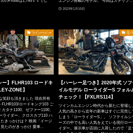
のFXBBは1,745ｃｃでし
エンジン搭載のモデル。 今回はステップ...
2023年1月10日
マイハーレー
足
ー】FLHR103 ロードキ
【ハーレー足つき】2020年式 ソフ
EY-ZONE】
イルモデル ローライダーS フォル
チェック！【FXLRS114】
な笑顔も頂きました 現在所有
FLHR103/ロードキング103 ご
ツインカムエンジン時代から新たに登場し
カタナ1100、ゼファー1100、
人気の高さから近年の新車はすぐに完売し
ーライダー、クロスカブ110 ハ
しまう「ローライダーS」。 ソフテイルシ
たきっかけは？ 映画「イージ
ーズの中でも高い人気をえている現行ロー
見たのがきっかけ 愛車...
イダー。展示車が店頭に入荷したので「足