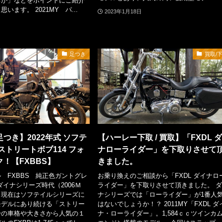
るか」などをポイントにご紹介
います。 2021MY パ...
2023年1月18日
足つき
買取/
つき】2022年式 ソフテ
【ハーレー下取 / 買取】「FXDL 
ストリートボブ114 フォ
ナローライダー」を下取りさせて
！【FXBBS】
きました。
 FXBBS 純正色ガントグレ
お乗り換えのご相談から「FXDL ダイナロ
ダイナシリーズ時代（2006Ｍ
ライダー」を下取りさせて頂きました。 
し現在はソフテイルシリーズに
ナシリーズでは「ローライダー」が1番人
モデルにあり続ける「ストリー
はないでしょうか！？ 2011MY「FXDL ダ
身の車格や大きさから人気の１
ナ・ローライダー」。1,584ｃｃツインカム