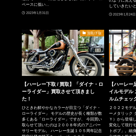
のように見え
ベースに低い...
していきたいと思
2023年1月31日
2023年1月24日
買取/下取
【ハーレー下取 / 買取】「ダイナ・ロ
【ハーレー足
ーライダー」買取させて頂きまし
イルモデル 
た！
ルムチェック
ひときわ鮮やかなカラーが目立つ「ダイナ・
２０２２モデル
ローライダー」 モデルの歴史が長く種類が数
ーメタリック 
多くある「ローライダー」ですが、 今回買い
Ｙ）から登場
取らせて頂いたのは２００８年式のアニバー
変化して現行
サリーモデル。 ハーレー生誕１０５周年記念
トボブ」。細