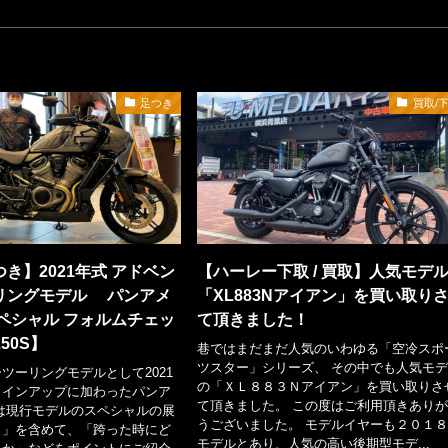
足つき
買取/
き】2021年式 アドベン
【ハーレー下取 / 買取】人気モデ
リングモデル パンアメ
「XL883Nアイアン」を買い取り
スペシャル フォルムチェッ
て頂きました！
50S】
巷ではまだまだ人気のいわゆる「空冷スポ
ツスター」シリーズ、 その中でも人気モ
ツーリングモデルとして2021
の「ＸＬ８８３Ｎアイアン」を買い取りさ
ラインアップに加わったパンア
て頂きました。 この度はご利用頂きあり
は現行モデルのスペシャルの展
うございました。 モデルイヤーも２０１
き」を含めて、「跨った時にど
モデルとあり、人気の高い後期型モデ...