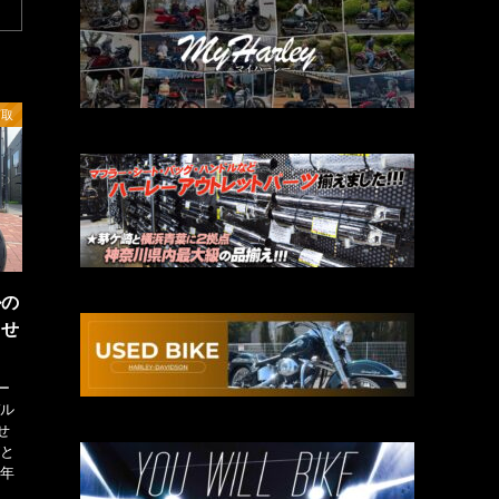
下取
ルの
させ
ー
デル
せ
がと
８年