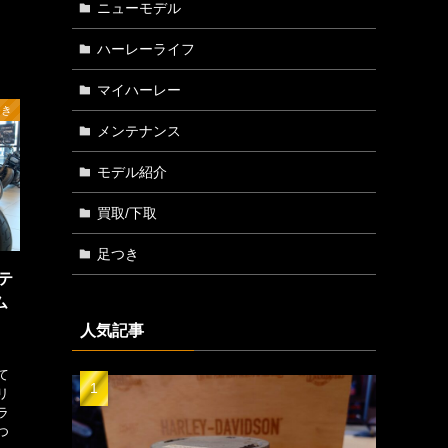
ニューモデル
ハーレーライフ
マイハーレー
つき
メンテナンス
モデル紹介
買取/下取
足つき
テ
ム
人気記事
、
て
リ
ラ
つ