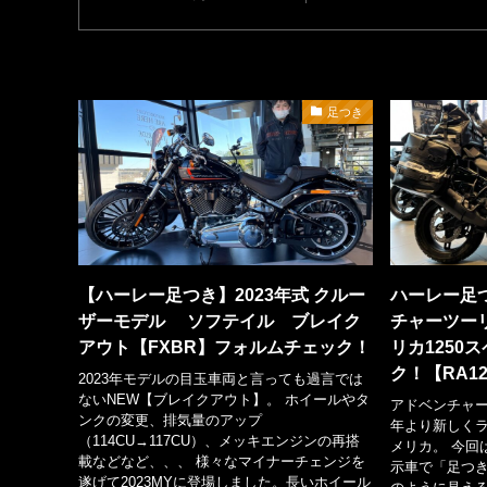
足つき
【ハーレー足つき】2023年式 クルー
ハーレー足つ
ザーモデル ソフテイル ブレイク
チャーツー
アウト【FXBR】フォルムチェック！
リカ1250
ク！【RA12
2023年モデルの目玉車両と言っても過言では
ないNEW【ブレイクアウト】。 ホイールやタ
アドベンチャー
ンクの変更、排気量のアップ
年より新しく
（114CU→117CU）、メッキエンジンの再搭
メリカ。 今回
載などなど、、、 様々なマイナーチェンジを
示車で「足つ
遂げて2023MYに登場しました。長いホイール